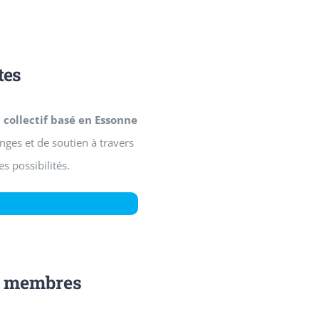
tes
n
collectif basé en Essonne
anges et de soutien à travers
s possibilités.
es membres