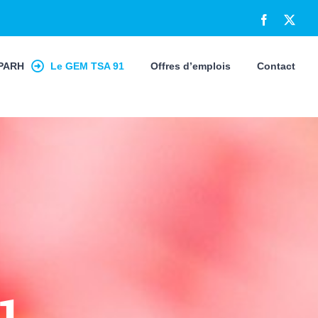
Facebook
X
PARH
Le GEM TSA 91
Offres d’emplois
Contact
1