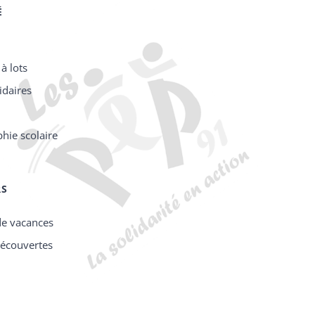
É
à lots
idaires
hie scolaire
RS
de vacances
découvertes