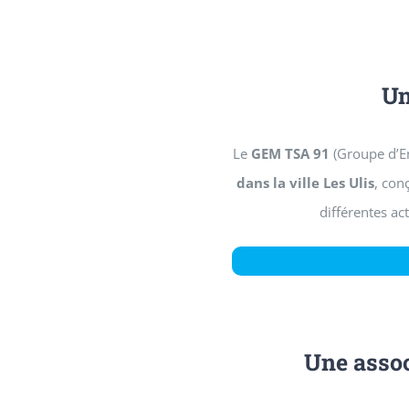
Un
Le
GEM TSA 91
(Groupe d’En
dans la ville Les Ulis
, co
différentes ac
Une assoc