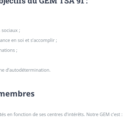
bjectifs du GEM TSA 91 :
 sociaux ;
nce en soi et s’accomplir ;
mations ;
he d’autodétermination.
s membres
s en fonction de ses centres d’intérêts. Notre GEM c’est :